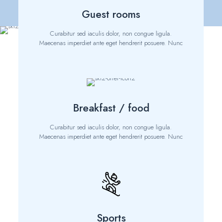
Guest rooms
Curabitur sed iaculis dolor, non congue ligula.
Maecenas imperdiet ante eget hendrerit posuere. Nunc
urna libero, congue porta nibh sem.
From:
$69,00
Breakfast / food
Learn more
Curabitur sed iaculis dolor, non congue ligula.
Maecenas imperdiet ante eget hendrerit posuere. Nunc
urna libero, congue porta nibh sem.
From:
$12,00
Sports
Learn more